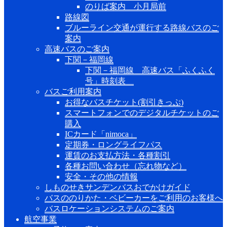
のりば案内 小月局前
路線図
ブルーライン交通が運行する路線バスのご
案内
高速バスのご案内
下関－福岡線
下関－福岡線 高速バス「ふくふく
号」時刻表
バスご利用案内
お得なバスチケット(割引きっぷ)
スマートフォンでのデジタルチケットのご
購入
ICカード「nimoca」
定期券・ロングライフパス
運賃のお支払方法・各種割引
各種お問い合わせ（忘れ物など）
安全・その他の情報
しものせきサンデンバスおでかけガイド
バスののりかた・ベビーカーをご利用のお客様へ
バスロケーションシステムのご案内
航空事業