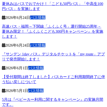
夏休みはバスでおでかけ！「こども50円バス」「中高生100
円バス」を実施します
2026年6月24日
バス情報
高速バス・福岡～下関線「ふくふく号」運行開始25周年－
夏休み限定！『ふくふくこども300円キャンペーン』を実施
します！
2026年6月24日
バス情報
『サンデン 1day パス』デジタルチケットを「my route」アプ
リで発売開始します！
2026年6月1日
バス情報
【受付期間は終了しました】バスカードご利用期間終了に伴
う払い戻しについて
2026年5月1日
バス情報
5月は『ベビーカー利用に関するキャンペーン』の実施月間
です。