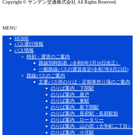
Copyright © サンデン交通株式会社 All Rights Reserved.
MENU
HOME
バス運行情報
バス情報
時刻・運賃のご案内
路線別時刻表（令和8年3月16日改正）
一般路線バスの運賃改定(令和7年8月23日)
路線バスのご案内
主要バス停のりば・定期券売り場のご案内
のりば案内 下関駅
のりば案内 唐戸
のりば案内 東駅
のりば案内 新下関駅
のりば案内 長府駅・長府駅前
のりば案内 ロータリー
のりば案内 山の田（大学町二丁目）
のりば案内 小月駅