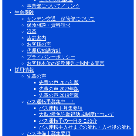
事業部について／リンク
生命保険
サンデン交通 保険部について
保険相談・資料請求
沿革
店舗案内
お客様の声
代理店勧誘方針
プライバシーポリシー
お客様本位の業務運営に関する宣言
採用情報
先輩の声
先輩の声 2025年版
先輩の声 2023年版
先輩の声 2019年版
バス運転手募集中！！
バス運転手募集要項
大型2種免許取得助成制度について
バス運転手の一日をご紹介
バス運転手入社までの流れ・入社後の流れ
バス整備士募集要項