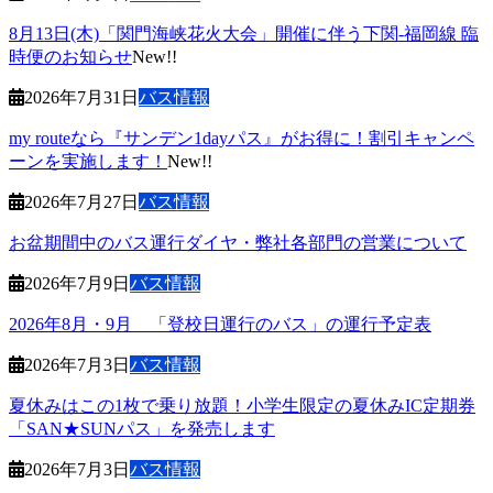
8月13日(木)「関門海峡花火大会」開催に伴う下関-福岡線 臨
時便のお知らせ
New!!
2026年7月31日
バス情報
my routeなら『サンデン1dayパス』がお得に！割引キャンペ
ーンを実施します！
New!!
2026年7月27日
バス情報
お盆期間中のバス運行ダイヤ・弊社各部門の営業について
2026年7月9日
バス情報
2026年8月・9月 「登校日運行のバス」の運行予定表
2026年7月3日
バス情報
夏休みはこの1枚で乗り放題！小学生限定の夏休みIC定期券
「SAN★SUNパス」を発売します
2026年7月3日
バス情報