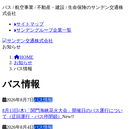
コ
ナ
バス / 航空事業 / 不動産・建設 / 生命保険のサンデン交通株
ン
ビ
式会社
テ
ゲ
サイトマップ
ン
ー
サンデングループ企業一覧
ツ
シ
へ
ョ
ス
ン
お知らせ
キ
に
ッ
移
HOME
プ
動
お知らせ
バス情報
バス情報
2026年8月7日
バス情報
8月13日(木)「関門海峡花火大会」開催日のバス運行につい
て（迂回運行・バス停閉鎖）
New!!
2026年8月4日
バス情報