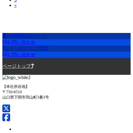
稿
定
ペ
»
定
ペ
ー
の
ペ
ー
ジ
ペ
ー
ジ
ジ
ー
100周年記念ページ
ジ
お問い合わせ
送
よくいただくご質問
お問い合わせ
り
ページトップ
【本社所在地】
〒750-8510
山口県下関市羽山町3番3号