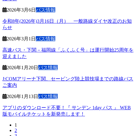
2026年3月6日
バス情報
令和8年(2026年)3月16日（月） 一般路線ダイヤ改正のお知
らせ
2026年3月1日
バス情報
高速バス・下関－福岡線「ふくふく号」は運行開始25周年を
迎えました
2026年1月20日
バス情報
J:COMアリーナ下関、セービング陸上競技場までの路線バス
ご案内
2026年1月13日
バス情報
アプリのダウンロード不要！『 サンデン 1day パス 』 WEB
版モバイルチケットを新発売します！
固
1
投
固
2
定
固
3