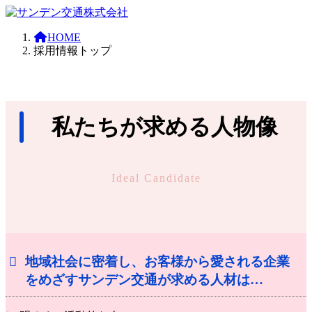
コ
ナ
ン
ビ
HOME
テ
ゲ
採用情報トップ
ン
ー
ツ
シ
へ
ョ
ス
ン
キ
に
私たちが求める人物像
ッ
移
プ
動
Ideal Candidate
地域社会に密着し、お客様から愛される企業
をめざすサンデン交通が求める人材は…