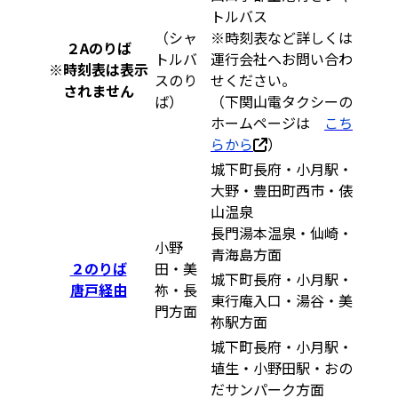
トルバス
（シャ
※時刻表など詳しくは
２Aのりば
トルバ
運行会社へお問い合わ
※時刻表は表示
スのり
せください。
されません
ば）
（下関山電タクシーの
ホームページは
こち
らから
）
城下町長府・小月駅・
大野・豊田町西市・俵
山温泉
長門湯本温泉・仙崎・
小野
青海島方面
２のりば
田・美
城下町長府・小月駅・
唐戸経由
祢・長
東行庵入口・湯谷・美
門方面
祢駅方面
城下町長府・小月駅・
埴生・小野田駅・おの
だサンパーク方面