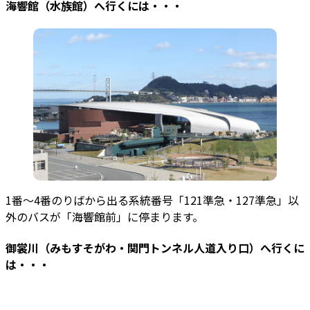
海響館（水族館）
へ行くには・・・
1番～4番のりばから出る系統番号「121準急・127準急」以
外のバスが「海響館前」に停まります。
御裳川（みもすそがわ・関門トンネル人道入り口）
へ行くに
は・・・