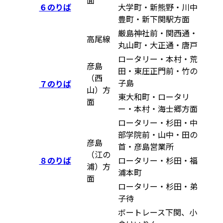
面
６のりば
大学町・新熊野・川中
豊町・新下関駅方面
厳島神社前・関西通・
高尾線
丸山町・大正通・唐戸
ロータリー・本村・荒
彦島
田・東圧正門前・竹の
（西
子島
７のりば
山）方
東大和町・ロータリ
面
ー・本村・海士郷方面
ロータリー・杉田・中
部学院前・山中・田の
彦島
首・彦島営業所
（江の
８のりば
ロータリー・杉田・福
浦）方
浦本町
面
ロータリー・杉田・弟
子待
ボートレース下関、小