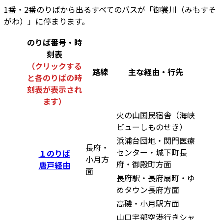
1番・2番のりばから出るすべてのバスが「御裳川（みもすそ
がわ）」に停まります。
のりば番号・時
刻表
（クリックする
路線
主な経由・行先
と各のりばの時
刻表が表示され
ます）
火の山国民宿舎（海峡
ビューしものせき）
浜浦台団地・関門医療
長府・
センター・城下町長
１のりば
小月方
府・御殿町方面
唐戸経由
面
長府駅・長府扇町・ゆ
めタウン長府方面
高磯・小月駅方面
山口宇部空港行きシャ