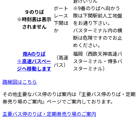
倉けいりん
ボート
※9番のりばへ向かう
９のりば
レース
際は下関駅前人工地盤
※
時刻表は表示
下関ほ
をお通り下さい。
されません
か
バスターミナル内の横
断は危険ですのでお止
めください。
南Aのりば
福岡（西鉄天神高速バ
（高速
※高速バスペー
スターミナル・博多バ
バス）
ジへ移動します
スターミナル）
路線図はこちら
その他主要なバス停のりば案内は『主要バス停のりば・定期
券売り場のご案内』ページでご案内しております。
主要バス停のりば・定期券売り場のご案内