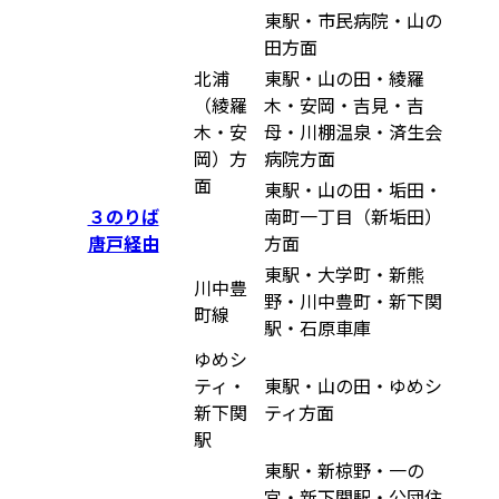
東駅・市民病院・山の
田方面
北浦
東駅・山の田・綾羅
（綾羅
木・安岡・吉見・吉
木・安
母・川棚温泉・済生会
岡）方
病院方面
面
東駅・山の田・垢田・
３のりば
南町一丁目（新垢田）
唐戸経由
方面
東駅・大学町・新熊
川中豊
野・川中豊町・新下関
町線
駅・石原車庫
ゆめシ
ティ・
東駅・山の田・ゆめシ
新下関
ティ方面
駅
東駅・新椋野・一の
宮・新下関駅・公団住