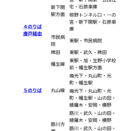
宅・石原車庫
新下関
駅方面
椋野トンネル口・一の
宮・新下関駅・石原車
４のりば
庫
唐戸経由
市民病
東駅・市民病院
院
稗田
東駅・武久・稗田
東駅・旭・生野小学校
幡生線
前・幡生駅方面
梅光下・丸山町・元
町・幡生駅
５のりば
丸山線
梅光下・丸山町・元
町・幡生駅・山の田・
綾羅木・安岡・横野
筋川・武久・山の田・
綾羅木・安岡・横野
筋川方
筋川・武久・山の田・