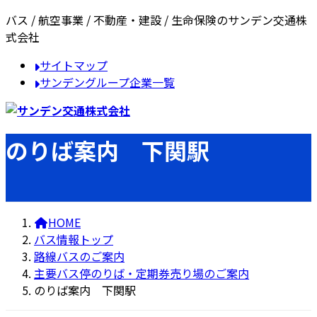
コ
ナ
バス / 航空事業 / 不動産・建設 / 生命保険のサンデン交通株
ン
ビ
式会社
テ
ゲ
サイトマップ
ン
ー
サンデングループ企業一覧
ツ
シ
へ
ョ
ス
ン
キ
に
のりば案内 下関駅
ッ
移
プ
動
HOME
バス情報トップ
路線バスのご案内
主要バス停のりば・定期券売り場のご案内
のりば案内 下関駅