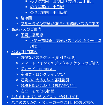
のりば案内 山の田（大学町二丁目）
のりば案内 小月駅
のりば案内 小月局前
路線図
ブルーライン交通が運行する路線バスのご案内
高速バスのご案内
下関－福岡線
下関－福岡線 高速バス「ふくふく号」時
刻表
バスご利用案内
お得なバスチケット(割引きっぷ)
スマートフォンでのデジタルチケットのご購入
ICカード「nimoca」
定期券・ロングライフパス
運賃のお支払方法・各種割引
各種お問い合わせ（忘れ物など）
安全・その他の情報
しものせきサンデンバスおでかけガイド
バスののりかた・ベビーカーをご利用のお客様へ