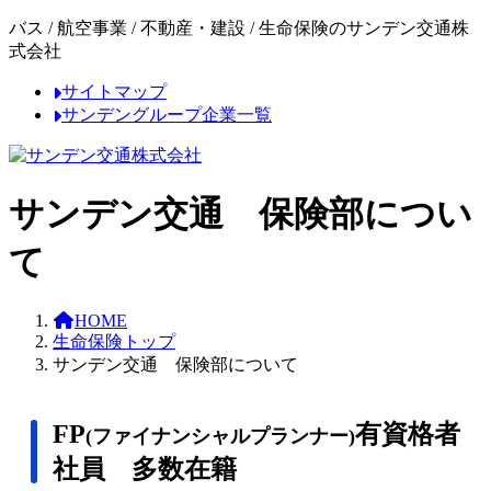
コ
ナ
バス / 航空事業 / 不動産・建設 / 生命保険のサンデン交通株
ン
ビ
式会社
テ
ゲ
サイトマップ
ン
ー
サンデングループ企業一覧
ツ
シ
へ
ョ
ス
ン
キ
に
サンデン交通 保険部につい
ッ
移
プ
動
て
HOME
生命保険トップ
サンデン交通 保険部について
FP
有資格者
(ファイナンシャルプランナー)
社員 多数在籍