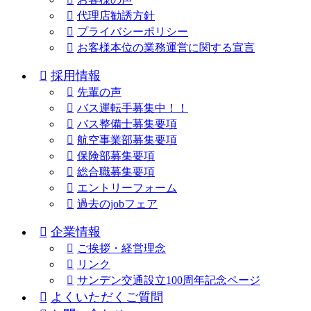
代理店勧誘方針
プライバシーポリシー
お客様本位の業務運営に関する宣言
採用情報
先輩の声
バス運転手募集中！！
バス整備士募集要項
航空事業部募集要項
保険部募集要項
総合職募集要項
エントリーフォーム
過去のjobフェア
企業情報
ご挨拶・経営理念
リンク
サンデン交通設立100周年記念ページ
よくいただくご質問