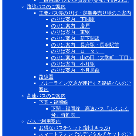
一般路線バスの運賃改定(令和7年8月23日)
路線バスのご案内
主要バス停のりば・定期券売り場のご案内
のりば案内 下関駅
のりば案内 唐戸
のりば案内 東駅
のりば案内 新下関駅
のりば案内 長府駅・長府駅前
のりば案内 ロータリー
のりば案内 山の田（大学町二丁目）
のりば案内 小月駅
のりば案内 小月局前
路線図
ブルーライン交通が運行する路線バスのご
案内
高速バスのご案内
下関－福岡線
下関－福岡線 高速バス「ふくふく
号」時刻表
バスご利用案内
お得なバスチケット(割引きっぷ)
スマートフォンでのデジタルチケットのご