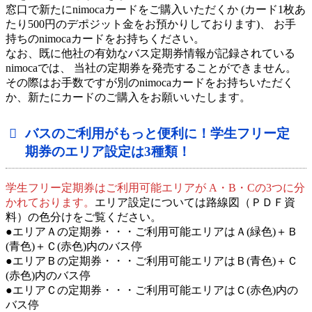
窓口で新たにnimocaカードをご購入いただくか (カード1枚あ
たり500円のデポジット金をお預かりしております)、 お手
持ちのnimocaカードをお持ちください。
なお、既に他社の有効なバス定期券情報が記録されている
nimocaでは、 当社の定期券を発売することができません。
その際はお手数ですが別のnimocaカードをお持ちいただく
か、新たにカードのご購入をお願いいたします。
バスのご利用がもっと便利に！学生フリー定
期券のエリア設定は3種類！
学生フリー定期券はご利用可能エリアが A・B・Cの3つに分
かれております。
エリア設定については路線図（ＰＤＦ資
料）の色分けをご覧ください。
●エリアＡの定期券・・・ご利用可能エリアはＡ(緑色)＋Ｂ
(青色)＋Ｃ(赤色)内のバス停
●エリアＢの定期券・・・ご利用可能エリアはＢ(青色)＋Ｃ
(赤色)内のバス停
●エリアＣの定期券・・・ご利用可能エリアはＣ(赤色)内の
バス停