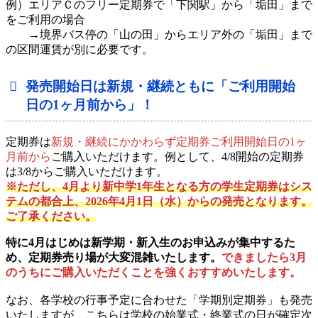
例）エリアＣのフリー定期券で「下関駅」から「垢田」まで
をご利用の場合
→境界バス停の「山の田」からエリア外の「垢田」まで
の区間運賃が別に必要です。
発売開始日は新規・継続ともに「ご利用開始
日の1ヶ月前から」！
定期券は
新規・継続にかかわらず定期券ご利用開始日の1ヶ
月前
から
ご購入いただけます。例として、4/8開始の定期券
は3/8からご購入いただけます。
※ただし、4月より新中学1年生となる方の学生定期券はシス
テムの都合上、2026年4月1日（水）からの発売となります。
ご了承ください。
特に4月はじめは新学期・新入生のお申込みが集中するた
め、定期券売り場が大変混雑いたします。
できましたら3月
のうちにご購入いただくことを強くおすすめいたします。
なお、各学校の行事予定に合わせた「学期別定期券」も発売
いたしますが、こちらは学校の始業式・終業式の日が確定次