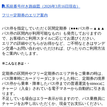
系統番号付き路線図（2026年3月16日現在）
フリー定期券のエリア案内
バス停を指定していただく区間定期券（●●●バス停⇔▲▲▲
バス停の区間内が利用可能なもの）も発売しておりますの
で、お客様のご利用スタイルに応じてお選びください。
エリアの詳細やどちらがお得かなど、ご不明なときはサンデ
ン交通へお問い合わせいただければ、ぴったりのご利用方法
をご案内いたします。
※こんなときは・・
定期券の区間外やフリー定期券のエリア外をご乗車の時は、
バス降車時にカードリーダにタッチした時に、定期券の境界
バス停から乗車・降車したバス停までの普通運賃をnimocaに
チャージ（入金）されている電子マネーから自動的に引き去
ります。
不足している場合はエラー表示が出ますので、バス乗務員に
チャージをお申し出いただくか、現金でお支払いください。