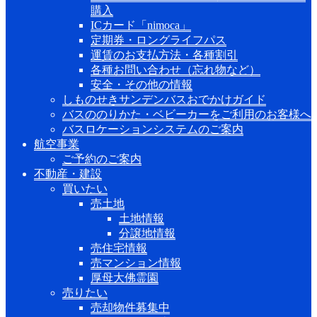
購入
ICカード「nimoca」
定期券・ロングライフパス
運賃のお支払方法・各種割引
各種お問い合わせ（忘れ物など）
安全・その他の情報
しものせきサンデンバスおでかけガイド
バスののりかた・ベビーカーをご利用のお客様へ
バスロケーションシステムのご案内
航空事業
ご予約のご案内
不動産・建設
買いたい
売土地
土地情報
分譲地情報
売住宅情報
売マンション情報
厚母大佛霊園
売りたい
売却物件募集中