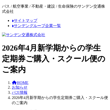
コ
ナ
バス / 航空事業 / 不動産・建設 / 生命保険のサンデン交通株
ン
ビ
式会社
テ
ゲ
サイトマップ
ン
ー
サンデングループ企業一覧
ツ
シ
へ
ョ
ス
ン
キ
に
2026年4月新学期からの学生
ッ
移
プ
動
定期券ご購入・スクール便の
ご案内
HOME
お知らせ
バス情報
2026年4月新学期からの学生定期券ご購入・スクール便
のご案内