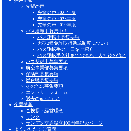
採用情報
先輩の声
先輩の声 2025年版
先輩の声 2023年版
先輩の声 2019年版
バス運転手募集中！！
バス運転手募集要項
大型2種免許取得助成制度について
バス運転手の一日をご紹介
バス運転手入社までの流れ・入社後の流れ
バス整備士募集要項
航空事業部募集要項
保険部募集要項
総合職募集要項
その他の募集要項
エントリーフォーム
過去のjobフェア
企業情報
ご挨拶・経営理念
リンク
サンデン交通設立100周年記念ページ
よくいただくご質問