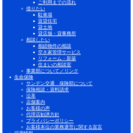
ご利用までの流れ
借りたい
駐車場
賃貸住宅
貸土地
貸店舗・貸事務所
相談したい
相続物件の相談
空き家管理サービス
リフォーム・新築
住まいの相談室
事業部について／リンク
生命保険
サンデン交通 保険部について
保険相談・資料請求
沿革
店舗案内
お客様の声
代理店勧誘方針
プライバシーポリシー
お客様本位の業務運営に関する宣言