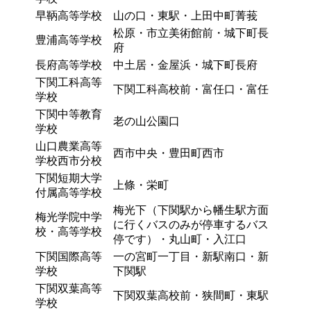
早鞆高等学校
山の口・東駅・上田中町菁莪
松原・市立美術館前・城下町長
豊浦高等学校
府
長府高等学校
中土居・金屋浜・城下町長府
下関工科高等
下関工科高校前・富任口・富任
学校
下関中等教育
老の山公園口
学校
山口農業高等
西市中央・豊田町西市
学校西市分校
下関短期大学
上條・栄町
付属高等学校
梅光下（下関駅から幡生駅方面
梅光学院中学
に行くバスのみが停車するバス
校・高等学校
停です）・丸山町・入江口
下関国際高等
一の宮町一丁目・新駅南口・新
学校
下関駅
下関双葉高等
下関双葉高校前・狭間町・東駅
学校