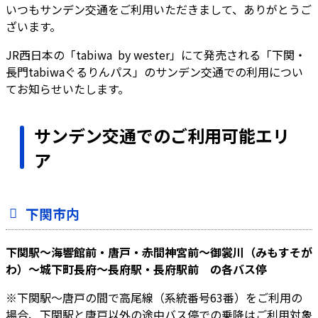
いつもサンデン交通をご利用いただきまして、ありがとうご
ざいます。
JR西日本の「tabiwa by wester」にて発売される「下関・
長門tabiwaぐるりんパス」のサンデン交通での利用につい
てお知らせいたします。
サンデン交通でのご利用可能エリ
ア
下関市内
下関駅～海響館前・唐戸・赤間神宮前～御裳川（みもすそが
わ）～城下町長府～長府駅・長府駅前 の各バス停
※下関駅～唐戸の間で高尾線（系統番号63番）をご利用の
場合、下関駅と唐戸以外の途中バス停での乗降はご利用対象