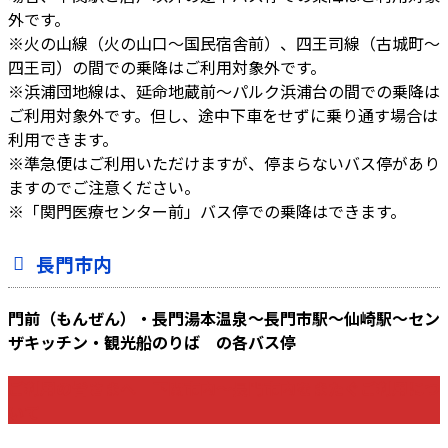
外です。
※火の山線（火の山口～国民宿舎前）、四王司線（古城町～
四王司）の間での乗降はご利用対象外です。
※浜浦団地線は、延命地蔵前～パルク浜浦台の間での乗降は
ご利用対象外です。但し、途中下車をせずに乗り通す場合は
利用できます。
※準急便はご利用いただけますが、停まらないバス停があり
ますのでご注意ください。
※「関門医療センター前」バス停での乗降はできます。
長門市内
門前（もんぜん）・長門湯本温泉～長門市駅～仙崎駅～セン
ザキッチン・観光船のりば の各バス停
ご利用の皆さまへ 下関市内～長門市内をまたぐご利用につ
いて