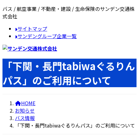
コ
ナ
バス / 航空事業 / 不動産・建設 / 生命保険のサンデン交通株
ン
ビ
式会社
テ
ゲ
サイトマップ
ン
ー
サンデングループ企業一覧
ツ
シ
へ
ョ
ス
ン
キ
に
「下関・長門tabiwaぐるりん
ッ
移
プ
動
パス」のご利用について
HOME
お知らせ
バス情報
「下関・長門tabiwaぐるりんパス」のご利用について