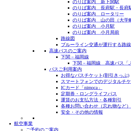
のりば案内 新下関駅
のりば案内 長府駅・長府
のりば案内 ロータリー
のりば案内 山の田（大学
のりば案内 小月駅
のりば案内 小月局前
路線図
ブルーライン交通が運行する路線
高速バスのご案内
下関－福岡線
下関－福岡線 高速バス
バスご利用案内
お得なバスチケット(割引きっぷ)
スマートフォンでのデジタルチケ
ICカード「nimoca」
定期券・ロングライフパス
運賃のお支払方法・各種割引
各種お問い合わせ（忘れ物など）
安全・その他の情報
航空事業
ご予約のご案内