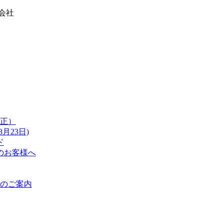
式会社
改正）
月23日)
ド
のお客様へ
のご案内