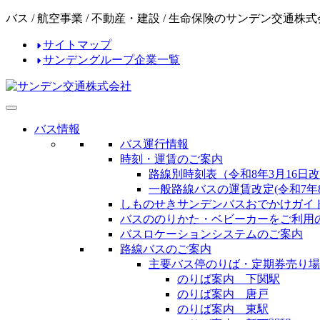
コ
ナ
バス / 航空事業 / 不動産・建設 / 生命保険のサンデン交通株
ン
ビ
サイトマップ
テ
ゲ
サンデングループ企業一覧
ン
ー
ツ
シ
へ
ョ
ス
ン
キ
に
バス情報
ッ
移
バス運行情報
プ
動
時刻・運賃のご案内
路線別時刻表（令和8年3月16日
一般路線バスの運賃改定(令和7年8
しものせきサンデンバスおでかけガイ
バスののりかた・ベビーカーをご利用
バスロケーションシステムのご案内
路線バスのご案内
主要バス停のりば・定期券売り場
のりば案内 下関駅
のりば案内 唐戸
のりば案内 東駅