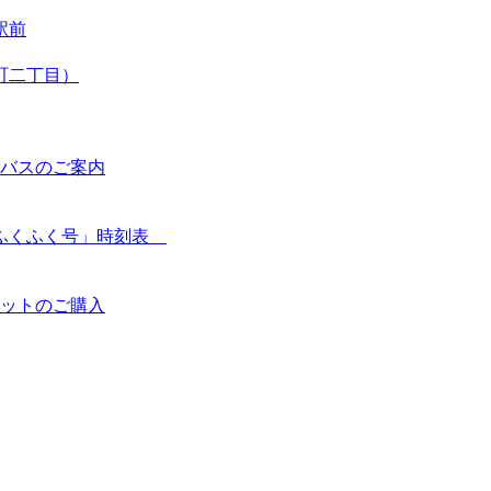
駅前
町二丁目）
バスのご案内
「ふくふく号」時刻表
ットのご購入