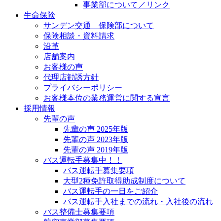
事業部について／リンク
生命保険
サンデン交通 保険部について
保険相談・資料請求
沿革
店舗案内
お客様の声
代理店勧誘方針
プライバシーポリシー
お客様本位の業務運営に関する宣言
採用情報
先輩の声
先輩の声 2025年版
先輩の声 2023年版
先輩の声 2019年版
バス運転手募集中！！
バス運転手募集要項
大型2種免許取得助成制度について
バス運転手の一日をご紹介
バス運転手入社までの流れ・入社後の流れ
バス整備士募集要項