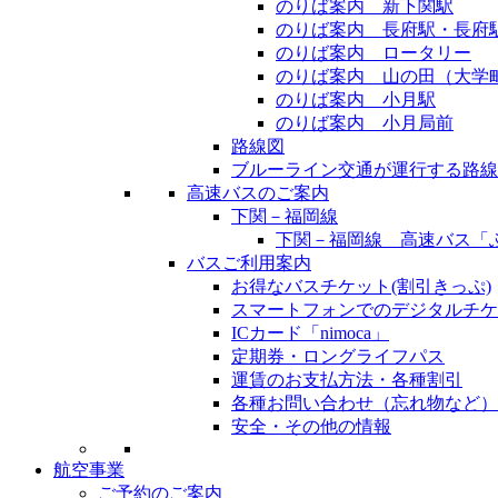
のりば案内 新下関駅
のりば案内 長府駅・長府
のりば案内 ロータリー
のりば案内 山の田（大学
のりば案内 小月駅
のりば案内 小月局前
路線図
ブルーライン交通が運行する路線
高速バスのご案内
下関－福岡線
下関－福岡線 高速バス
バスご利用案内
お得なバスチケット(割引きっぷ)
スマートフォンでのデジタルチケ
ICカード「nimoca」
定期券・ロングライフパス
運賃のお支払方法・各種割引
各種お問い合わせ（忘れ物など）
安全・その他の情報
航空事業
ご予約のご案内