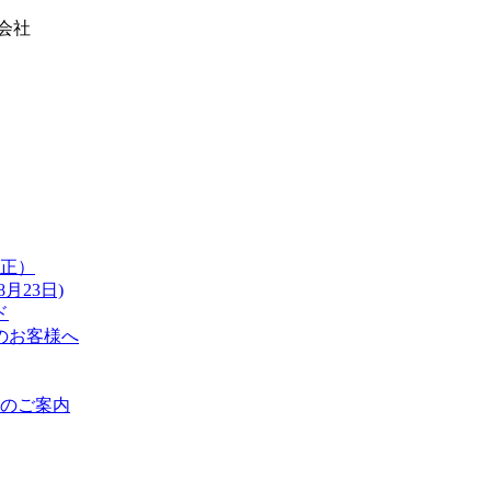
式会社
改正）
月23日)
ド
のお客様へ
のご案内