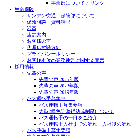
事業部について／リンク
生命保険
サンデン交通 保険部について
保険相談・資料請求
沿革
店舗案内
お客様の声
代理店勧誘方針
プライバシーポリシー
お客様本位の業務運営に関する宣言
採用情報
先輩の声
先輩の声 2025年版
先輩の声 2023年版
先輩の声 2019年版
バス運転手募集中！！
バス運転手募集要項
大型2種免許取得助成制度について
バス運転手の一日をご紹介
バス運転手入社までの流れ・入社後の流れ
バス整備士募集要項