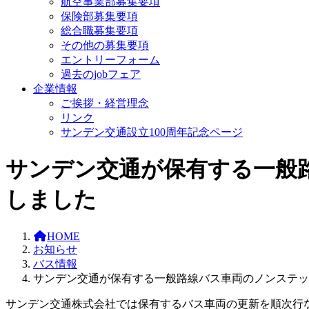
航空事業部募集要項
保険部募集要項
総合職募集要項
その他の募集要項
エントリーフォーム
過去のjobフェア
企業情報
ご挨拶・経営理念
リンク
サンデン交通設立100周年記念ページ
サンデン交通が保有する一般路
しました
HOME
お知らせ
バス情報
サンデン交通が保有する一般路線バス車両のノンステッ
サンデン交通株式会社では保有するバス車両の更新を順次行な