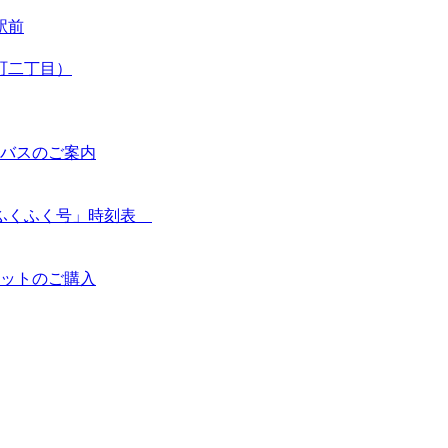
駅前
町二丁目）
バスのご案内
「ふくふく号」時刻表
ットのご購入