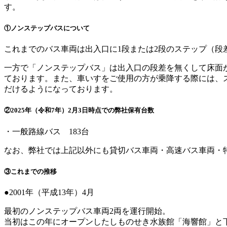
す。
①ノンステップバスについて
これまでのバス車両は出入口に1段または2段のステップ（
一方で「ノンステップバス」は出入口の段差を無くして床面
ております。また、車いすをご使用の方が乗降する際には、
だけるようになっております。
②2025年（令和7年）2月3日時点での弊社保有台数
・一般路線バス 183台
なお、弊社では上記以外にも貸切バス車両・高速バス車両・
③これまでの推移
●2001年（平成13年）4月
最初のノンステップバス車両2両を運行開始。
当初はこの年にオープンしたしものせき水族館「海響館」と