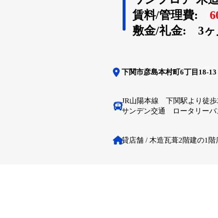
賃料/管理費:
6
敷金/礼金: 3ヶ
下関市彦島本村町6丁目18-13
JR山陽本線 下関駅より徒歩
サンデン交通 ロータリーバ
貸店舗 / 木造瓦葺2階建の1階