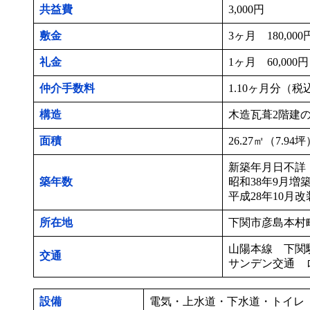
共益費
3,000円
敷金
3ヶ月 180,000
礼金
1ヶ月 60,000円
仲介手数料
1.10ヶ月分（税込
構造
木造瓦葺2階建
面積
26.27㎡（7.94
新築年月日不詳
築年数
昭和38年9月増
平成28年10月改
所在地
下関市彦島本村町6
山陽本線 下関
交通
サンデン交通 
設備
電気・上水道・下水道・トイレ