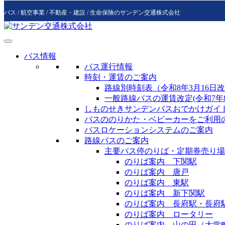
コ
ナ
バス / 航空事業 / 不動産・建設 / 生命保険のサンデン交通株式会社
ン
ビ
テ
ゲ
ン
ー
ツ
シ
バス情報
へ
ョ
バス運行情報
ス
ン
時刻・運賃のご案内
キ
に
路線別時刻表（令和8年3月16日
ッ
移
一般路線バスの運賃改定(令和7年8
プ
動
しものせきサンデンバスおでかけガイ
バスののりかた・ベビーカーをご利用
バスロケーションシステムのご案内
路線バスのご案内
主要バス停のりば・定期券売り場
のりば案内 下関駅
のりば案内 唐戸
のりば案内 東駅
のりば案内 新下関駅
のりば案内 長府駅・長府
のりば案内 ロータリー
のりば案内 山の田（大学