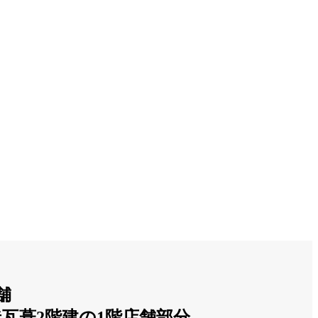
舗
造瓦葺2階建の1階店舗部分