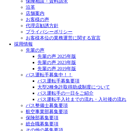
保険相談・資料請求
沿革
店舗案内
お客様の声
代理店勧誘方針
プライバシーポリシー
お客様本位の業務運営に関する宣言
採用情報
先輩の声
先輩の声 2025年版
先輩の声 2023年版
先輩の声 2019年版
バス運転手募集中！！
バス運転手募集要項
大型2種免許取得助成制度について
バス運転手の一日をご紹介
バス運転手入社までの流れ・入社後の流れ
バス整備士募集要項
航空事業部募集要項
保険部募集要項
総合職募集要項
その他の募集要項