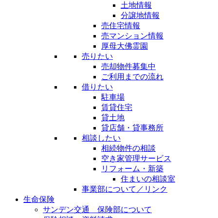
土地情報
分譲地情報
売住宅情報
売マンション情報
厚母大佛霊園
売りたい
売却物件募集中
ご利用までの流れ
借りたい
駐車場
賃貸住宅
貸土地
貸店舗・貸事務所
相談したい
相続物件の相談
空き家管理サービス
リフォーム・新築
住まいの相談室
事業部について／リンク
生命保険
サンデン交通 保険部について