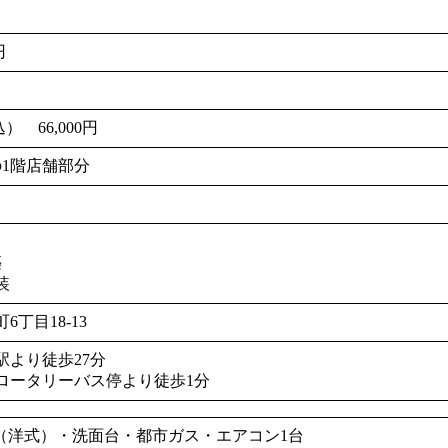
円
） 66,000円
の1階店舗部分
坪）
築
装
丁目18-13
駅より徒歩27分
ロータリーバス停より徒歩1分
（洋式）・洗面台・都市ガス・エアコン1台