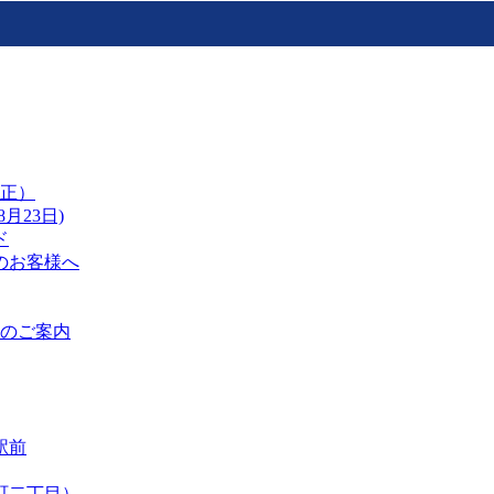
改正）
月23日)
ド
のお客様へ
のご案内
駅前
町二丁目）