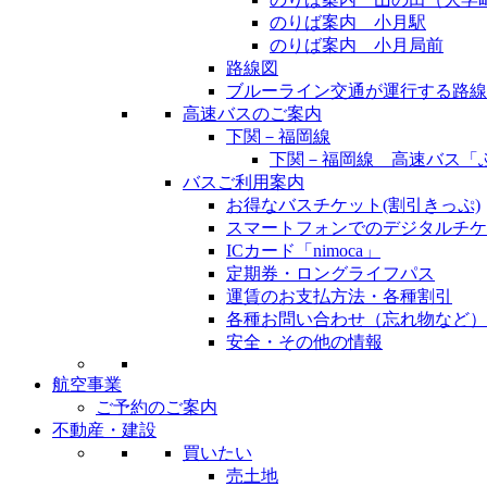
のりば案内 小月駅
のりば案内 小月局前
路線図
ブルーライン交通が運行する路線
高速バスのご案内
下関－福岡線
下関－福岡線 高速バス
バスご利用案内
お得なバスチケット(割引きっぷ)
スマートフォンでのデジタルチケ
ICカード「nimoca」
定期券・ロングライフパス
運賃のお支払方法・各種割引
各種お問い合わせ（忘れ物など）
安全・その他の情報
航空事業
ご予約のご案内
不動産・建設
買いたい
売土地