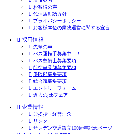
店舗案内
お客様の声
代理店勧誘方針
プライバシーポリシー
お客様本位の業務運営に関する宣言
採用情報
先輩の声
バス運転手募集中！！
バス整備士募集要項
航空事業部募集要項
保険部募集要項
総合職募集要項
エントリーフォーム
過去のjobフェア
企業情報
ご挨拶・経営理念
リンク
サンデン交通設立100周年記念ページ