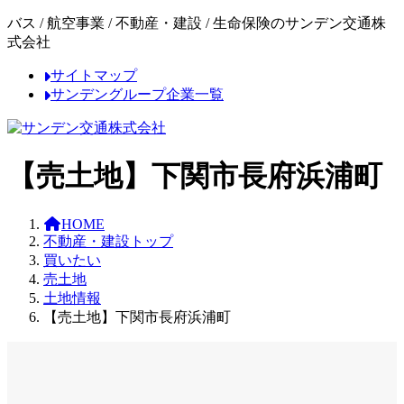
コ
ナ
バス / 航空事業 / 不動産・建設 / 生命保険のサンデン交通株
ン
ビ
式会社
テ
ゲ
サイトマップ
ン
ー
サンデングループ企業一覧
ツ
シ
へ
ョ
ス
ン
キ
に
【売土地】下関市長府浜浦町
ッ
移
プ
動
HOME
不動産・建設トップ
買いたい
売土地
土地情報
【売土地】下関市長府浜浦町