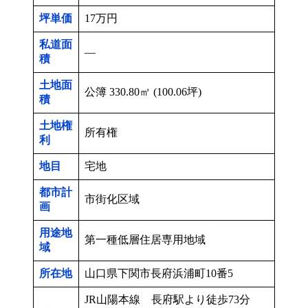
坪単価
17万円
私道面
―
積
土地面
公簿 330.80㎡ (100.06坪)
積
土地権
所有権
利
地目
宅地
都市計
市街化区域
画
用途地
第一種低層住居専用地域
域
所在地
山口県下関市長府浜浦町10番5
JR山陽本線 長府駅より徒歩73分