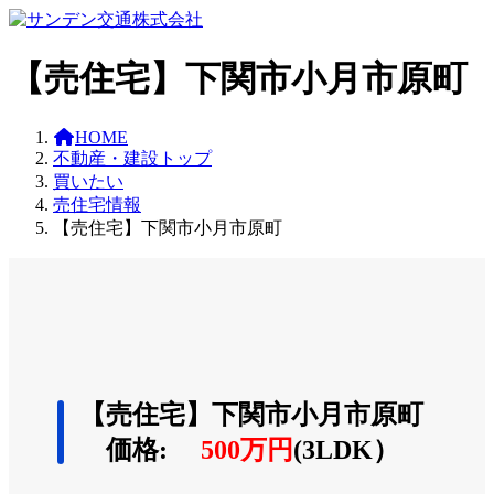
コ
ナ
ン
ビ
テ
ゲ
【売住宅】下関市小月市原町
ン
ー
ツ
シ
へ
ョ
HOME
ス
ン
不動産・建設トップ
キ
に
買いたい
ッ
移
売住宅情報
プ
動
【売住宅】下関市小月市原町
【売住宅】下関市小月市原町
価格
:
500万円
(3LDK）