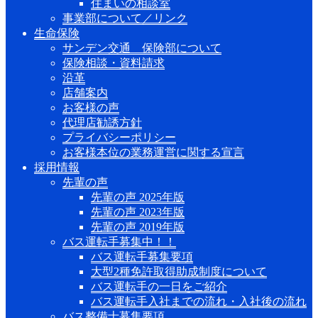
住まいの相談室
事業部について／リンク
生命保険
サンデン交通 保険部について
保険相談・資料請求
沿革
店舗案内
お客様の声
代理店勧誘方針
プライバシーポリシー
お客様本位の業務運営に関する宣言
採用情報
先輩の声
先輩の声 2025年版
先輩の声 2023年版
先輩の声 2019年版
バス運転手募集中！！
バス運転手募集要項
大型2種免許取得助成制度について
バス運転手の一日をご紹介
バス運転手入社までの流れ・入社後の流れ
バス整備士募集要項