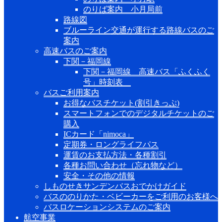
のりば案内 小月局前
路線図
ブルーライン交通が運行する路線バスのご
案内
高速バスのご案内
下関－福岡線
下関－福岡線 高速バス「ふくふく
号」時刻表
バスご利用案内
お得なバスチケット(割引きっぷ)
スマートフォンでのデジタルチケットのご
購入
ICカード「nimoca」
定期券・ロングライフパス
運賃のお支払方法・各種割引
各種お問い合わせ（忘れ物など）
安全・その他の情報
しものせきサンデンバスおでかけガイド
バスののりかた・ベビーカーをご利用のお客様へ
バスロケーションシステムのご案内
航空事業