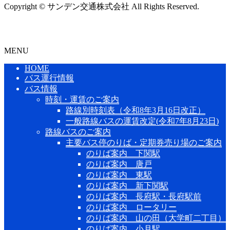
Copyright © サンデン交通株式会社 All Rights Reserved.
MENU
HOME
バス運行情報
バス情報
時刻・運賃のご案内
路線別時刻表（令和8年3月16日改正）
一般路線バスの運賃改定(令和7年8月23日)
路線バスのご案内
主要バス停のりば・定期券売り場のご案内
のりば案内 下関駅
のりば案内 唐戸
のりば案内 東駅
のりば案内 新下関駅
のりば案内 長府駅・長府駅前
のりば案内 ロータリー
のりば案内 山の田（大学町二丁目）
のりば案内 小月駅