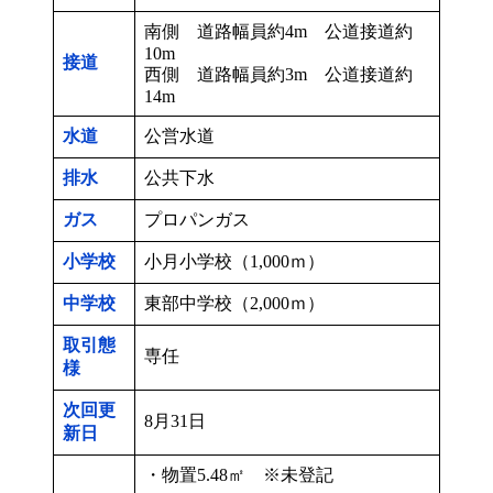
南側 道路幅員約4m 公道接道約
10m
接道
西側 道路幅員約3m 公道接道約
14m
水道
公営水道
排水
公共下水
ガス
プロパンガス
小学校
小月小学校（1,000ｍ）
中学校
東部中学校（2,000ｍ）
取引態
専任
様
次回更
8月31日
新日
・物置5.48㎡ ※未登記