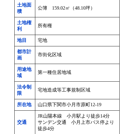
土地面
公簿 159.02㎡（48.10坪）
積
土地権
所有権
利
地目
宅地
都市計
市街化区域
画
用途地
第一種住居地域
域
法令制
宅地造成等工事規制区域
限
所在地
山口県下関市小月市原町12-19
JR山陽本線 小月駅より徒歩14分
交通
サンデン交通 小月上市バス停より
徒歩4分