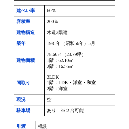
建ぺい率
60％
容積率
200％
建物構造
木造2階建
築年
1981年（昭和56年）5月
78.66㎡（23.79坪）
建物
面積
1階：62.10㎡
2階：16.56㎡
3LDK
1階：LDK・洋室・和室
間取り
2階：洋室
現況
空
駐車場
あり ※２台可能
引渡
相談